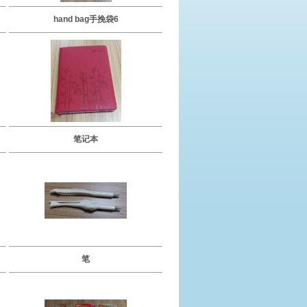
hand bag手挽袋6
笔记本
笔